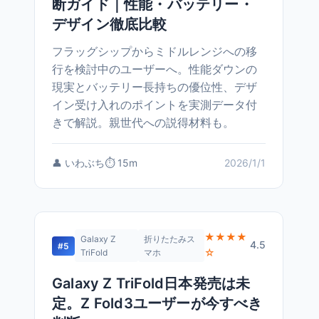
断ガイド｜性能・バッテリー・
デザイン徹底比較
フラッグシップからミドルレンジへの移
行を検討中のユーザーへ。性能ダウンの
現実とバッテリー長持ちの優位性、デザ
イン受け入れのポイントを実測データ付
きで解説。親世代への説得材料も。
👤 いわぶち
⏱️ 15m
2026/1/1
★★★★
Galaxy Z
折りたたみス
4.5
#5
☆
TriFold
マホ
Galaxy Z TriFold日本発売は未
定。Z Fold3ユーザーが今すべき