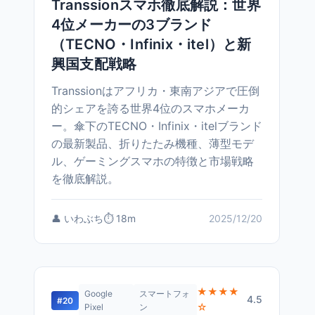
Transsionスマホ徹底解説：世界
4位メーカーの3ブランド
（TECNO・Infinix・itel）と新
興国支配戦略
Transsionはアフリカ・東南アジアで圧倒
的シェアを誇る世界4位のスマホメーカ
ー。傘下のTECNO・Infinix・itelブランド
の最新製品、折りたたみ機種、薄型モデ
ル、ゲーミングスマホの特徴と市場戦略
を徹底解説。
👤 いわぶち
⏱️ 18m
2025/12/20
★★★★
Google
スマートフォ
4.5
#20
☆
Pixel
ン