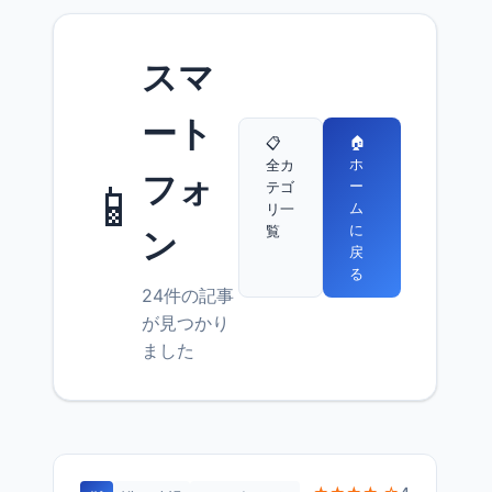
スマ
ート
🏠
📋
ホ
全カ
フォ
📱
ー
テゴ
ム
リ一
に
覧
ン
戻
る
24件の記事
が見つかり
ました