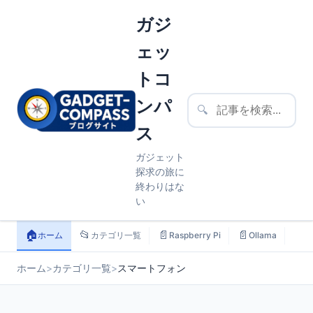
ガジ
ェッ
トコ
ンパ
🔍
ス
ガジェット
探求の旅に
終わりはな
い
🏠
📂
📄
📄
📄
ホーム
カテゴリ一覧
Raspberry Pi
Ollama
ス
ホーム
>
カテゴリ一覧
>
スマートフォン