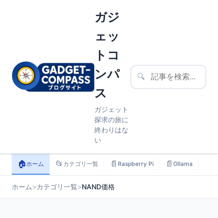
ガジ
ェッ
トコ
ンパ
🔍
ス
ガジェット
探求の旅に
終わりはな
い
🏠
📂
📄
📄
📄
ホーム
カテゴリ一覧
Raspberry Pi
Ollama
ス
ホーム
>
カテゴリ一覧
>
NAND価格