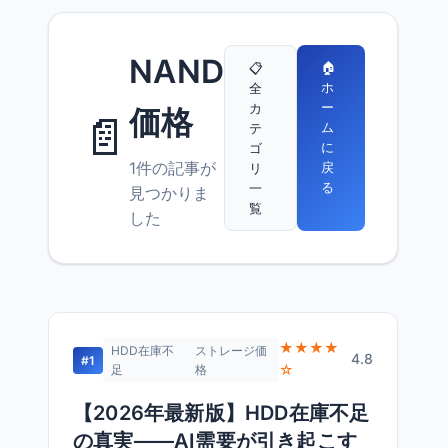
NAND
🏠
📋
ホ
全
ー
カ
価格
📄
ム
テ
に
ゴ
1件の記事が
戻
リ
る
一
見つかりま
覧
した
★★★★
HDD在庫不
ストレージ価
4.8
#1
☆
足
格
【2026年最新版】HDD在庫不足
の真実——AI需要が引き起こす