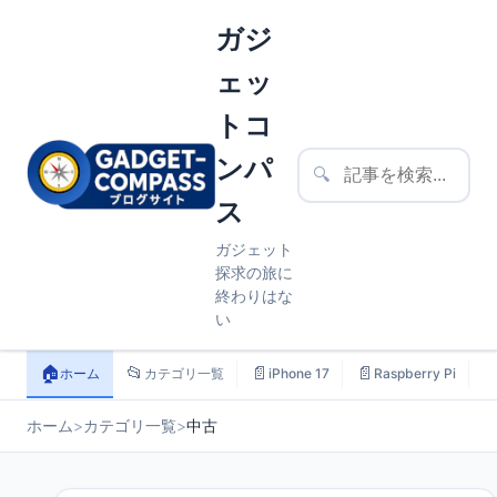
ガジ
ェッ
トコ
ンパ
🔍
ス
ガジェット
探求の旅に
終わりはな
い
🏠
📂
📄
📄

ホーム
カテゴリ一覧
iPhone 17
Raspberry Pi
ホーム
>
カテゴリ一覧
>
中古