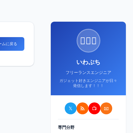
🙋🏻‍♂️
ホームに戻る
いわぶち
フリーランスエンジニア
ガジェット好きエンジニアが日々
発信します！！！
𝕏
📺
📧
専門分野