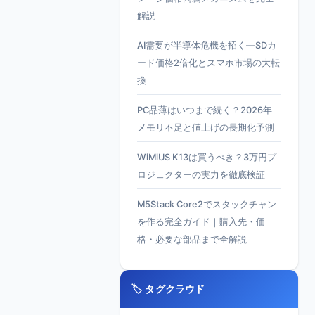
解説
AI需要が半導体危機を招く—SDカ
ード価格2倍化とスマホ市場の大転
換
PC品薄はいつまで続く？2026年
メモリ不足と値上げの長期化予測
WiMiUS K13は買うべき？3万円プ
ロジェクターの実力を徹底検証
M5Stack Core2でスタックチャン
を作る完全ガイド｜購入先・価
格・必要な部品まで全解説
🏷️ タグクラウド