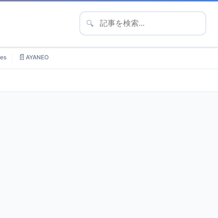
🔍
📄
es
AYANEO