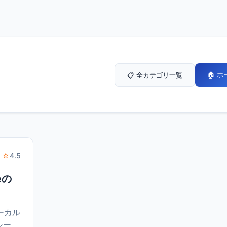
🏠 
📋 全カテゴリ一覧
 ☆
4.5
ueの
ローカル
シー、