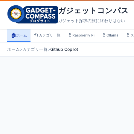
ガジェットコンパス
ガジェット探求の旅に終わりはない
🏠
📂
📄
📄
📄
ホーム
カテゴリ一覧
Raspberry Pi
Ollama
ス
ホーム
>
カテゴリ一覧
>
Github Copilot