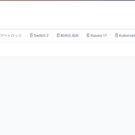
📄
📄
📄
📄
マートロック
Switch 2
動画生成AI
Xiaomi 17
Kubernet