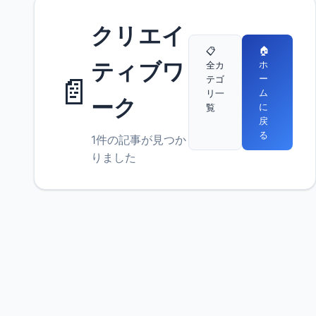
クリエイ
🏠
📋
ティブワ
ホ
全カ
📄
ー
テゴ
ム
リ一
ーク
に
覧
戻
る
1件の記事が見つか
りました