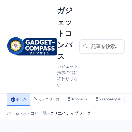
ガジ
ェッ
トコ
ンパ
🔍
ス
ガジェット
探求の旅に
終わりはな
い
🏠
📂
📄
📄

ホーム
カテゴリ一覧
iPhone 17
Raspberry Pi
ホーム
>
カテゴリ一覧
>
クリエイティブワーク