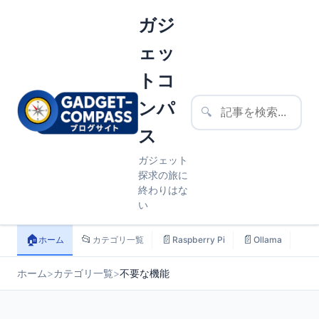
ガジ
ェッ
トコ
ンパ
🔍
ス
ガジェット
探求の旅に
終わりはな
い
🏠
📂
📄
📄
📄
ホーム
カテゴリ一覧
Raspberry Pi
Ollama
ス
ホーム
>
カテゴリ一覧
>
不要な機能