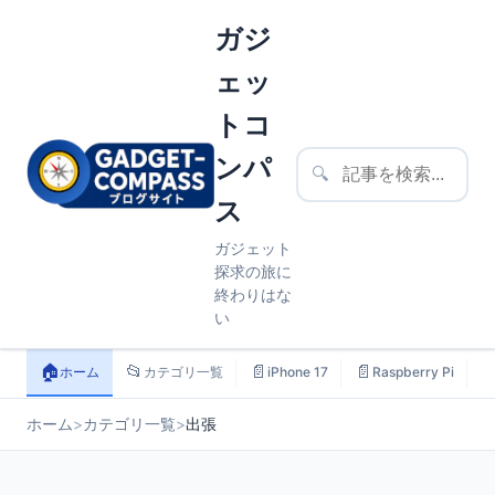
ガジ
ェッ
トコ
ンパ
🔍
ス
ガジェット
探求の旅に
終わりはな
い
🏠
📂
📄
📄

ホーム
カテゴリ一覧
iPhone 17
Raspberry Pi
ホーム
>
カテゴリ一覧
>
出張