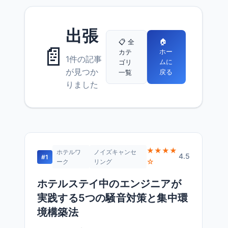
出張
🏠
📋 全
📄
ホー
カテ
1件の記事
ムに
ゴリ
が見つか
戻る
一覧
りました
★★★★
ホテルワ
ノイズキャンセ
4.5
#1
☆
ーク
リング
ホテルステイ中のエンジニアが
実践する5つの騒音対策と集中環
境構築法