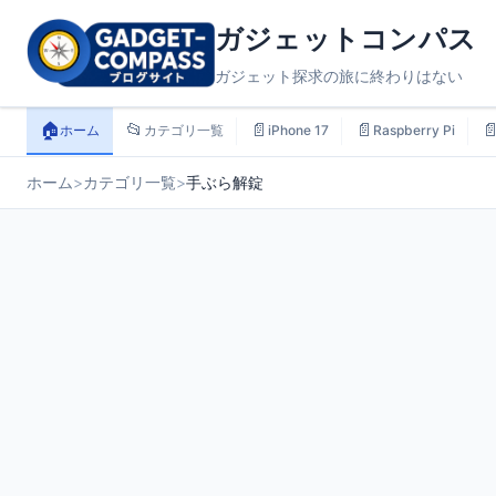
ガジェットコンパス
ガジェット探求の旅に終わりはない
🏠
📂
📄
📄

ホーム
カテゴリ一覧
iPhone 17
Raspberry Pi
ホーム
>
カテゴリ一覧
>
手ぶら解錠