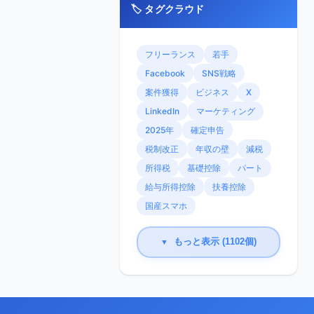
🏷️ タグクラウド
フリーランス
若手
Facebook
SNS戦略
案件獲得
ビジネス
X
LinkedIn
マーケティング
2025年
確定申告
税制改正
年収の壁
減税
所得税
基礎控除
パート
給与所得控除
扶養控除
国産スマホ
もっと表示 (1102個)
▼