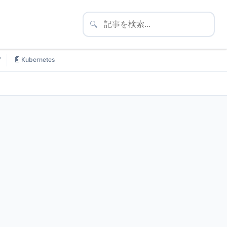
🔍
📄
7
Kubernetes