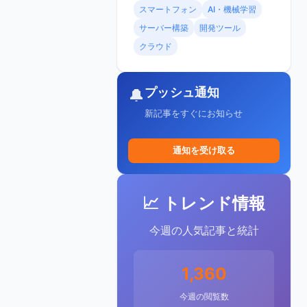
スマートフォン
AI・機械学習
サーバー構築
開発ツール
クラウド
プッシュ通知
🔔
新記事をすぐにお知らせ
通知を受け取る
📈 トレンド情報
今週の人気記事と統計
1,360
今週の閲覧数