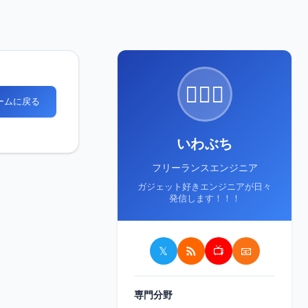
🙋🏻‍♂️
ホームに戻る
いわぶち
フリーランスエンジニア
ガジェット好きエンジニアが日々
発信します！！！
𝕏
📺
📧
専門分野