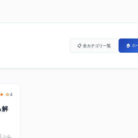
🏠 
📋 全カテゴリ一覧
★ ☆
4
ら解
手ぶら