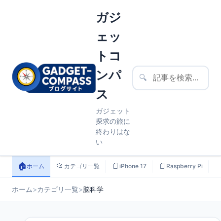
ガジ
ェッ
トコ
ンパ
🔍
ス
ガジェット
探求の旅に
終わりはな
い
🏠
📂
📄
📄

ホーム
カテゴリ一覧
iPhone 17
Raspberry Pi
ホーム
>
カテゴリ一覧
>
脳科学