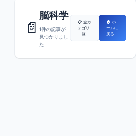
脳科学
📄
🏠 ホ
📋 全カ
ームに
テゴリ
1件の記事が
戻る
一覧
見つかりまし
た