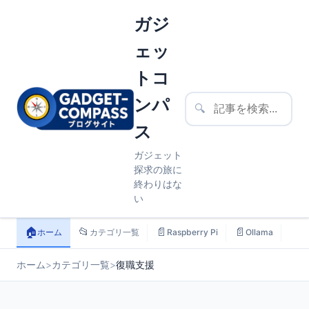
ガジ
ェッ
トコ
ンパ
🔍
ス
ガジェット
探求の旅に
終わりはな
い
🏠
📂
📄
📄
📄
ホーム
カテゴリ一覧
Raspberry Pi
Ollama
ス
ホーム
>
カテゴリ一覧
>
復職支援