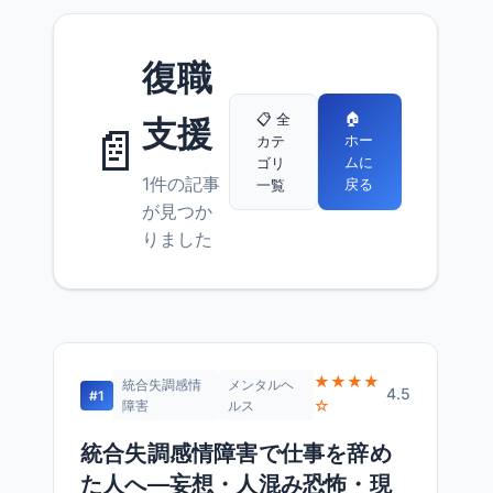
復職
🏠
📋 全
支援
📄
ホー
カテ
ムに
ゴリ
1件の記事
戻る
一覧
が見つか
りました
★★★★
統合失調感情
メンタルヘ
4.5
#1
☆
障害
ルス
統合失調感情障害で仕事を辞め
た人へ—妄想・人混み恐怖・現