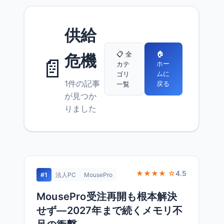
供給
🏠
📋 全
危機
📄
ホー
カテ
ムに
ゴリ
1件の記事
戻る
一覧
が見つか
りました
★★★★ ☆
4.5
#1
法人PC
MousePro
MousePro受注再開も根本解決
せず—2027年まで続くメモリ不