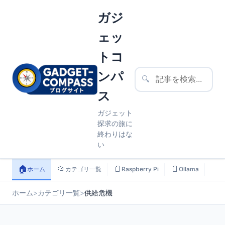
ガジ
ェッ
トコ
ンパ
🔍
ス
ガジェット
探求の旅に
終わりはな
い
🏠
📂
📄
📄
📄
ホーム
カテゴリ一覧
Raspberry Pi
Ollama
ス
ホーム
>
カテゴリ一覧
>
供給危機