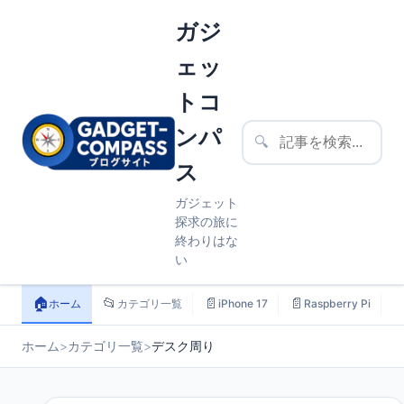
ガジ
ェッ
トコ
ンパ
🔍
ス
ガジェット
探求の旅に
終わりはな
い
🏠
📂
📄
📄

ホーム
カテゴリ一覧
iPhone 17
Raspberry Pi
ホーム
>
カテゴリ一覧
>
デスク周り