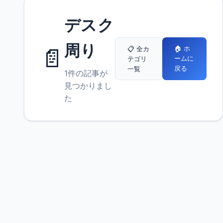
デスク
周り
📄
🏠 ホ
📋 全カ
ームに
テゴリ
戻る
一覧
1件の記事が
見つかりまし
た