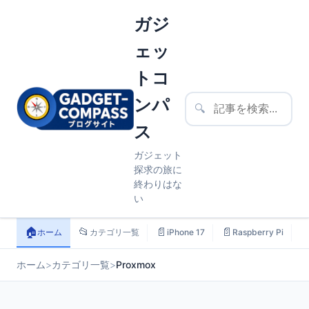
ガジ
ェッ
トコ
ンパ
🔍
ス
ガジェット
探求の旅に
終わりはな
い
🏠
📂
📄
📄

ホーム
カテゴリ一覧
iPhone 17
Raspberry Pi
ホーム
>
カテゴリ一覧
>
Proxmox