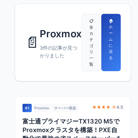
🏠
📋
ホ
全
Proxmox
ー
カ
📄
ム
テ
に
ゴ
3件の記事が見つ
戻
リ
かりました
る
一
覧
★★★★ ☆
4.5
#1
Proxmox
サーバー構築
富士通プライマジーTX1320 M5で
Proxmoxクラスタを構築！PXE自