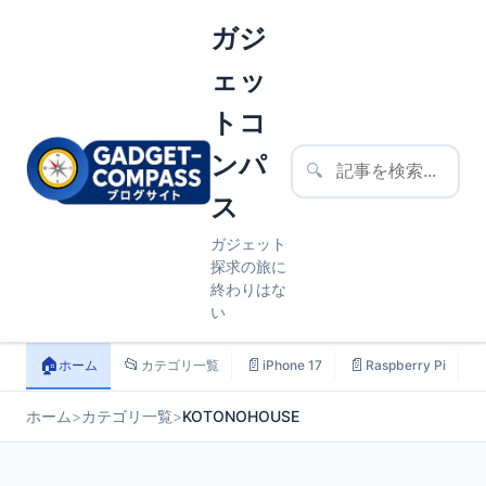
ガジ
ェッ
トコ
ンパ
🔍
ス
ガジェット
探求の旅に
終わりはな
い
🏠
📂
📄
📄

ホーム
カテゴリ一覧
iPhone 17
Raspberry Pi
ホーム
>
カテゴリ一覧
>
KOTONOHOUSE