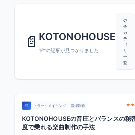
📋
全
カ
KOTONOHOUSE
📄
テ
ゴ
1件の記事が見つかりました
リ
一
覧
★★
#1
トラックメイキング
音楽制作
KOTONOHOUSEの音圧とバランスの秘
度で乗れる楽曲制作の手法