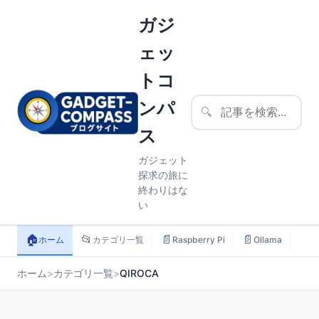
ガジ
ェッ
トコ
ンパ
🔍
ス
ガジェット
探求の旅に
終わりはな
い
🏠
📂
📄
📄
📄
ホーム
カテゴリ一覧
Raspberry Pi
Ollama
ス
ホーム
>
カテゴリ一覧
>
QIROCA