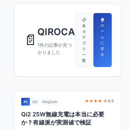
🏠
📋
ホ
全
QIROCA
ー
カ
📄
ム
テ
に
ゴ
1件の記事が見つ
戻
リ
かりました
る
一
覧
★★★★ ☆
4.5
#1
Qi2
MagSafe
Qi2 25W無線充電は本当に必要
か？有線派が実測値で検証