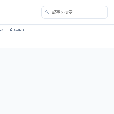
🔍
📄
es
AYANEO