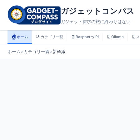
ガジェットコンパス
ガジェット探求の旅に終わりはない
🏠
📂
📄
📄
📄
ホーム
カテゴリ一覧
Raspberry Pi
Ollama
ス
ホーム
>
カテゴリ一覧
>
新幹線