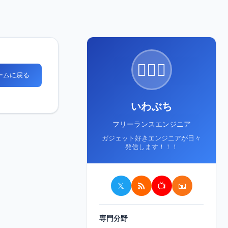
🙋🏻‍♂️
ホームに戻る
いわぶち
フリーランスエンジニア
ガジェット好きエンジニアが日々
発信します！！！
𝕏
📺
📧
専門分野