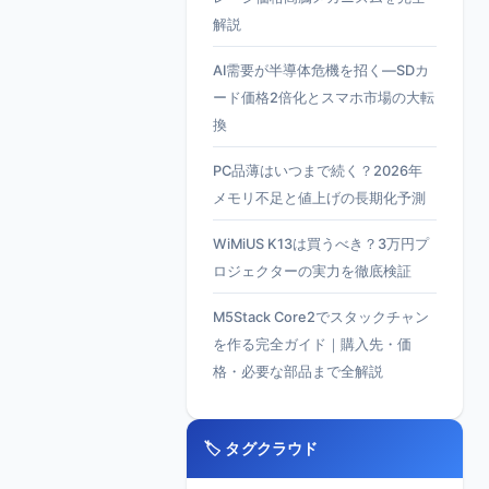
解説
AI需要が半導体危機を招く—SDカ
ード価格2倍化とスマホ市場の大転
換
PC品薄はいつまで続く？2026年
メモリ不足と値上げの長期化予測
WiMiUS K13は買うべき？3万円プ
ロジェクターの実力を徹底検証
M5Stack Core2でスタックチャン
を作る完全ガイド｜購入先・価
格・必要な部品まで全解説
🏷️ タグクラウド