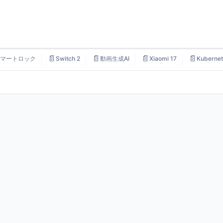
📄
📄
📄
📄
マートロック
Switch 2
動画生成AI
Xiaomi 17
Kubernet