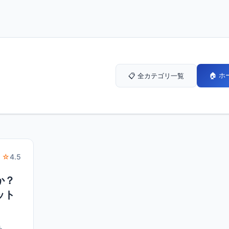
🏠 
📋 全カテゴリ一覧
 ☆
4.5
か？
ット
ト。