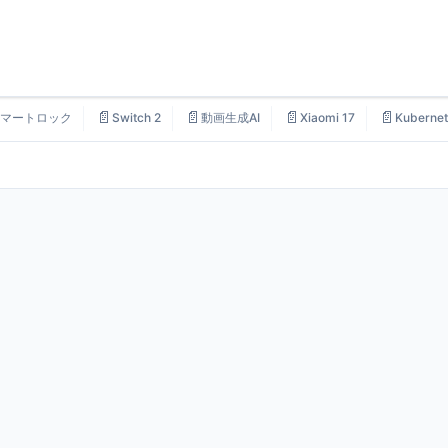
📄
📄
📄
📄
マートロック
Switch 2
動画生成AI
Xiaomi 17
Kubernet