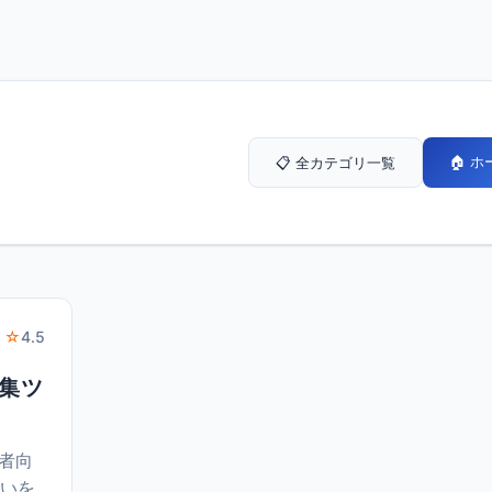
🏠 
📋 全カテゴリ一覧
 ☆
4.5
編集ツ
心者向
違いを