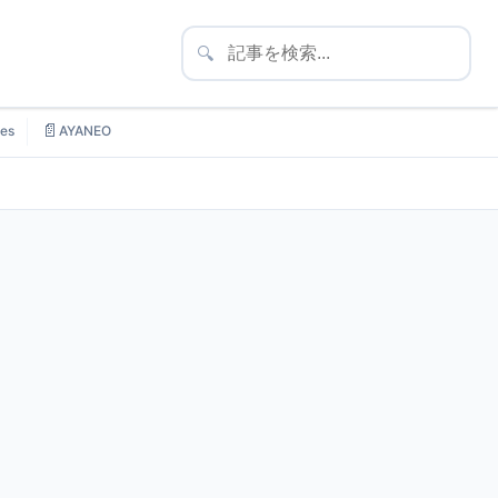
🔍
📄
es
AYANEO