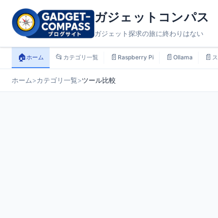
ガジェットコンパス
ガジェット探求の旅に終わりはない
🏠
📂
📄
📄
📄
ホーム
カテゴリ一覧
Raspberry Pi
Ollama
ス
ホーム
>
カテゴリ一覧
>
ツール比較