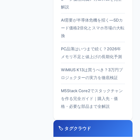
解説
AI需要が半導体危機を招く—SDカ
ード価格2倍化とスマホ市場の大転
換
PC品薄はいつまで続く？2026年
メモリ不足と値上げの長期化予測
WiMiUS K13は買うべき？3万円プ
ロジェクターの実力を徹底検証
M5Stack Core2でスタックチャン
を作る完全ガイド｜購入先・価
格・必要な部品まで全解説
🏷️ タグクラウド