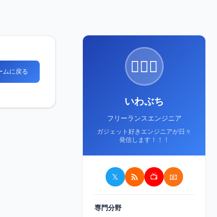
🙋🏻‍♂️
ホームに戻る
いわぶち
フリーランスエンジニア
ガジェット好きエンジニアが日々
発信します！！！
𝕏
📺
📧
専門分野