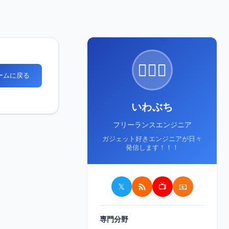
🙋🏻‍♂️
ホームに戻る
いわぶち
フリーランスエンジニア
ガジェット好きエンジニアが日々
発信します！！！
𝕏
📺
📧
専門分野