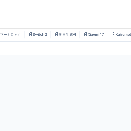
📄
📄
📄
📄
マートロック
Switch 2
動画生成AI
Xiaomi 17
Kubernet