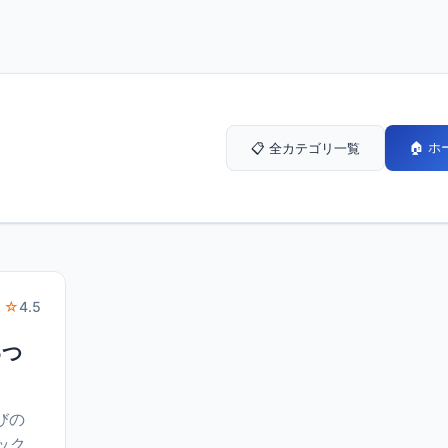
🏠 
📋 全カテゴリ一覧
 ☆
4.5
5つ
びの
ック