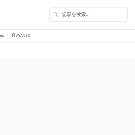
🔍
📄
es
AYANEO