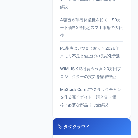
解説
AI需要が半導体危機を招く—SDカ
ード価格2倍化とスマホ市場の大転
換
PC品薄はいつまで続く？2026年
メモリ不足と値上げの長期化予測
WiMiUS K13は買うべき？3万円プ
ロジェクターの実力を徹底検証
M5Stack Core2でスタックチャン
を作る完全ガイド｜購入先・価
格・必要な部品まで全解説
🏷️ タグクラウド