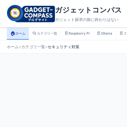
ガジェットコンパス
ガジェット探求の旅に終わりはない
🏠
📂
📄
📄
📄
ホーム
カテゴリ一覧
Raspberry Pi
Ollama
ス
ホーム
>
カテゴリ一覧
>
セキュリティ対策