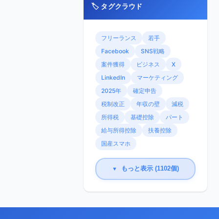
🏷️ タグクラウド
フリーランス
若手
Facebook
SNS戦略
案件獲得
ビジネス
X
LinkedIn
マーケティング
2025年
確定申告
税制改正
年収の壁
減税
所得税
基礎控除
パート
給与所得控除
扶養控除
国産スマホ
もっと表示 (1102個)
▼