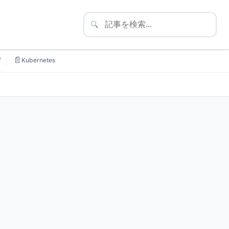
🔍
📄
7
Kubernetes