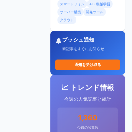
スマートフォン
AI・機械学習
サーバー構築
開発ツール
クラウド
プッシュ通知
🔔
新記事をすぐにお知らせ
通知を受け取る
📈 トレンド情報
今週の人気記事と統計
1,360
今週の閲覧数