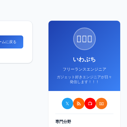
🙋🏻‍♂️
ホームに戻る
いわぶち
フリーランスエンジニア
ガジェット好きエンジニアが日々
発信します！！！
𝕏
📺
📧
専門分野