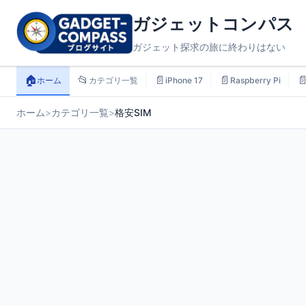
ガジェットコンパス
ガジェット探求の旅に終わりはない
🏠
📂
📄
📄

ホーム
カテゴリ一覧
iPhone 17
Raspberry Pi
ホーム
>
カテゴリ一覧
>
格安SIM