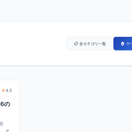
🏠 
📋 全カテゴリ一覧
 ☆
4.5
16の
相
法、そ