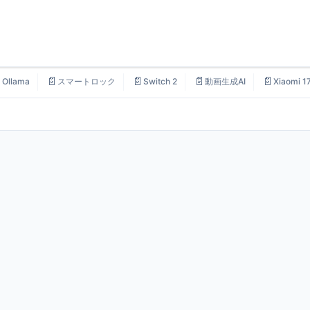

📄
📄
📄
📄
Ollama
スマートロック
Switch 2
動画生成AI
Xiaomi 1