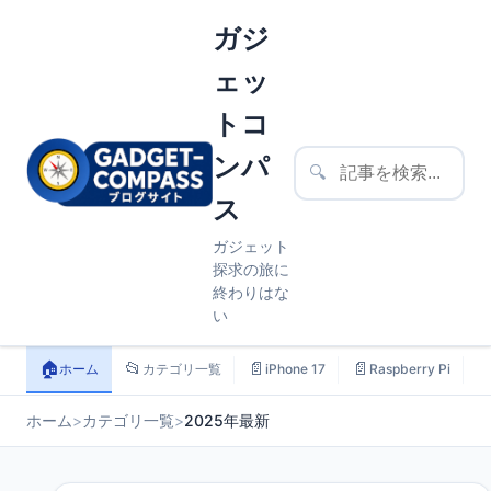
ガジ
ェッ
トコ
ンパ
🔍
ス
ガジェット
探求の旅に
終わりはな
い
🏠
📂
📄
📄

ホーム
カテゴリ一覧
iPhone 17
Raspberry Pi
ホーム
>
カテゴリ一覧
>
2025年最新