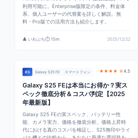
利用可能に。Enterprise版限定の条件、料金体
系、個人ユーザーの代替案を詳しく解説。無
料・Pro版での活用方法も紹介します。
👤 いわぶち
⏱️ 15m
2025/12/22
★★★★ ☆
4.5
#3
Galaxy S25 FE
スマートフォン
Galaxy S25 FEは本当にお得か？実ス
ペック徹底分析＆コスパ判定【2025
年最新版】
Galaxy S25 FEの実スペック、バッテリー性
能、カメラ実力、価格を徹底分析。価格上昇時
代における真のコスパを検証し、S25無印やライ
バル機との比較から、あなたに最適な選択肢を