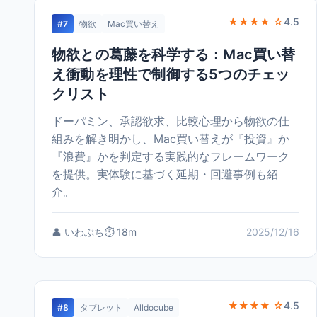
★★★★ ☆
4.5
#7
物欲
Mac買い替え
物欲との葛藤を科学する：Mac買い替
え衝動を理性で制御する5つのチェッ
クリスト
ドーパミン、承認欲求、比較心理から物欲の仕
組みを解き明かし、Mac買い替えが『投資』か
『浪費』かを判定する実践的なフレームワーク
を提供。実体験に基づく延期・回避事例も紹
介。
👤 いわぶち
⏱️ 18m
2025/12/16
★★★★ ☆
4.5
#8
タブレット
Alldocube