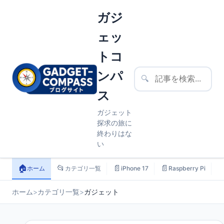
ガジ
ェッ
トコ
ンパ
🔍
ス
ガジェット
探求の旅に
終わりはな
い
🏠
📂
📄
📄

ホーム
カテゴリ一覧
iPhone 17
Raspberry Pi
ホーム
>
カテゴリ一覧
>
ガジェット