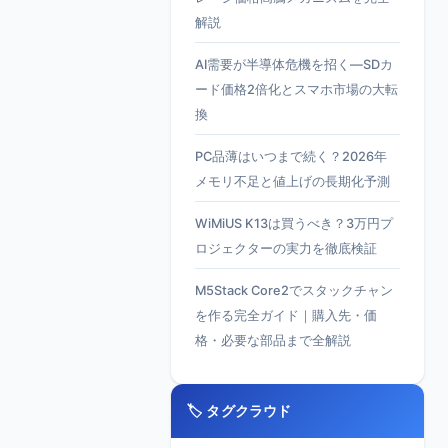
解説
AI需要が半導体危機を招く—SDカ
ード価格2倍化とスマホ市場の大転
換
PC品薄はいつまで続く？2026年
メモリ不足と値上げの長期化予測
WiMiUS K13は買うべき？3万円プ
ロジェクターの実力を徹底検証
M5Stack Core2でスタックチャン
を作る完全ガイド｜購入先・価
格・必要な部品まで全解説
🏷️ タグクラウド