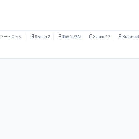
📄
📄
📄
📄
マートロック
Switch 2
動画生成AI
Xiaomi 17
Kubernet