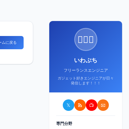
🙋🏻‍♂️
ホームに戻る
いわぶち
フリーランスエンジニア
ガジェット好きエンジニアが日々
発信します！！！
𝕏
📺
📧
専門分野