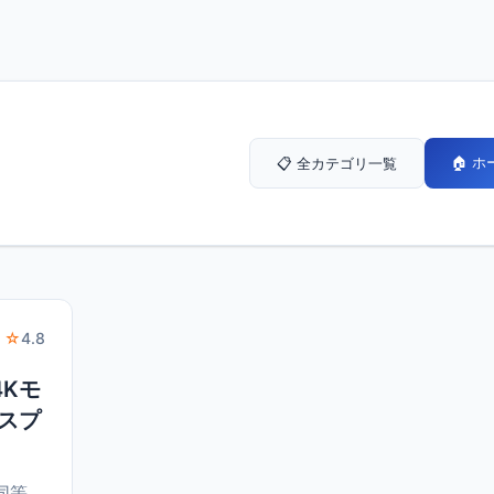
🏠 
📋 全カテゴリ一覧
 ☆
4.8
4Kモ
ィスプ
と同等