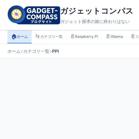
ガジェットコンパス
ガジェット探求の旅に終わりはない
🏠
📂
📄
📄
📄
ホーム
カテゴリ一覧
Raspberry Pi
Ollama
ス
ホーム
>
カテゴリ一覧
>
PPI