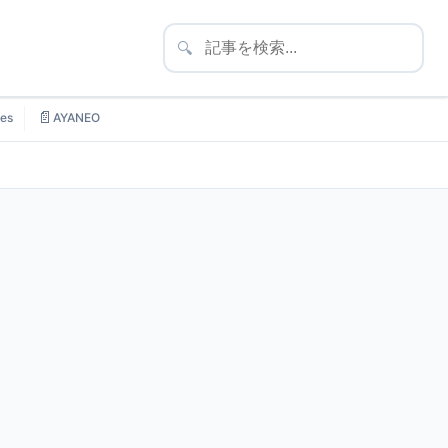
🔍
📄
es
AYANEO