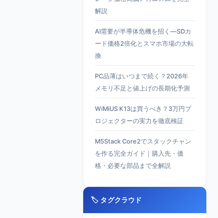
解説
AI需要が半導体危機を招く—SDカ
ード価格2倍化とスマホ市場の大転
換
PC品薄はいつまで続く？2026年
メモリ不足と値上げの長期化予測
WiMiUS K13は買うべき？3万円プ
ロジェクターの実力を徹底検証
M5Stack Core2でスタックチャン
を作る完全ガイド｜購入先・価
格・必要な部品まで全解説
🏷️ タグクラウド