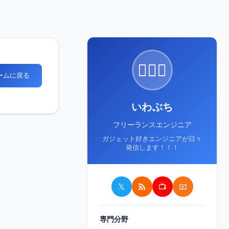
🙋🏻‍♂️
ホームに戻る
いわぶち
フリーランスエンジニア
ガジェット好きエンジニアが日々
発信します！！！
𝕏
📺
📧
専門分野