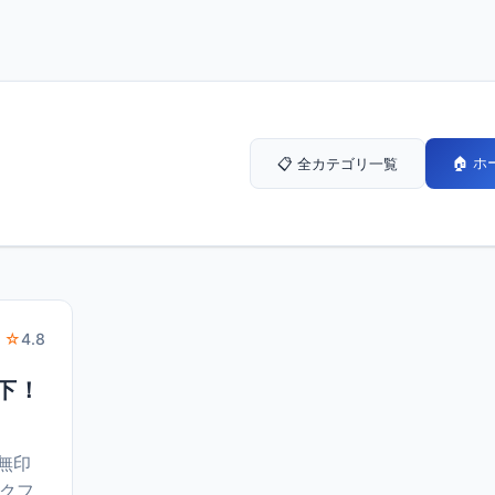
🏠 
📋 全カテゴリ一覧
 ☆
4.8
以下！
a無印
ークフ