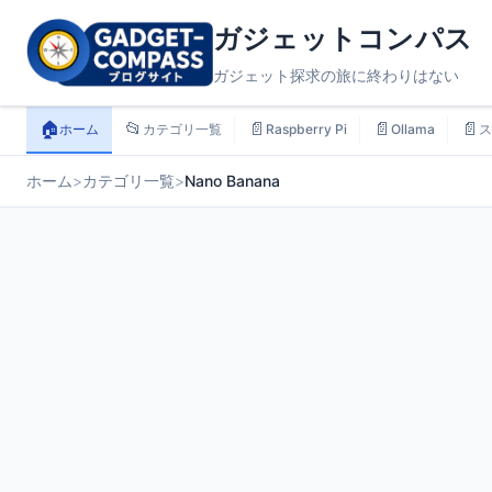
ガジェットコンパス
ガジェット探求の旅に終わりはない
🏠
📂
📄
📄
📄
ホーム
カテゴリ一覧
Raspberry Pi
Ollama
ス
ホーム
>
カテゴリ一覧
>
Nano Banana