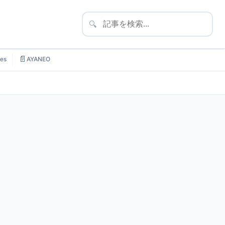
🔍
📄
es
AYANEO