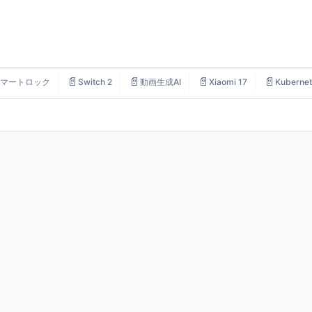
📄
📄
📄
📄
マートロック
Switch 2
動画生成AI
Xiaomi 17
Kubernet