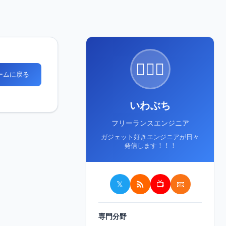
🙋🏻‍♂️
ホームに戻る
いわぶち
フリーランスエンジニア
ガジェット好きエンジニアが日々
発信します！！！
𝕏
📺
📧
専門分野