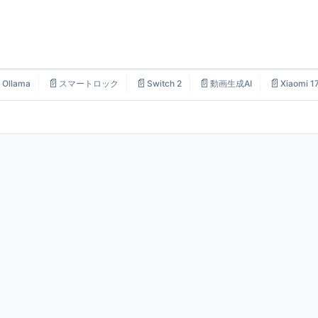

📄
📄
📄
📄
Ollama
スマートロック
Switch 2
動画生成AI
Xiaomi 1