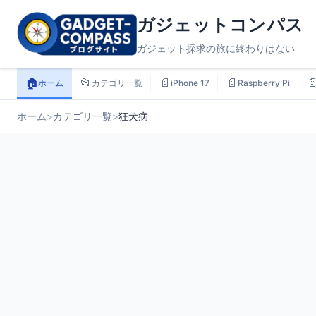
ガジェットコンパス
ガジェット探求の旅に終わりはない
🏠
📂
📄
📄

ホーム
カテゴリ一覧
iPhone 17
Raspberry Pi
ホーム
>
カテゴリ一覧
>
狂犬病