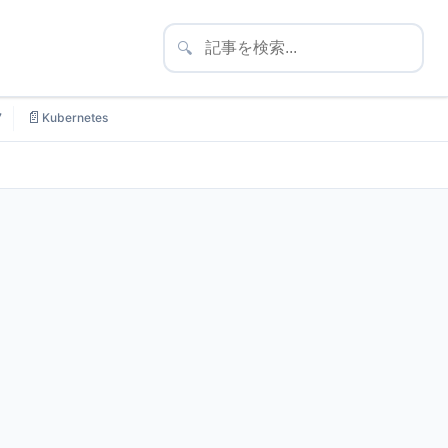
🔍
📄
7
Kubernetes