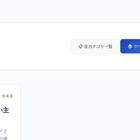
🏠 
📋 全カテゴリ一覧
 ☆
4.8
い主
ノミ
の違