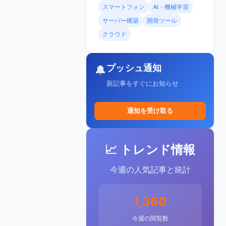
スマートフォン
AI・機械学習
サーバー構築
開発ツール
クラウド
プッシュ通知
🔔
新記事をすぐにお知らせ
通知を受け取る
📈 トレンド情報
今週の人気記事と統計
1,360
今週の閲覧数