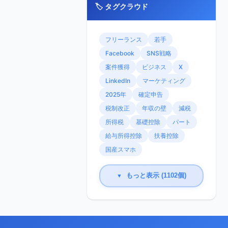
🏷️ タグクラウド
フリーランス
若手
Facebook
SNS戦略
案件獲得
ビジネス
X
LinkedIn
マーケティング
2025年
確定申告
税制改正
年収の壁
減税
所得税
基礎控除
パート
給与所得控除
扶養控除
国産スマホ
もっと表示 (1102個)
▼