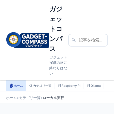
ガジ
ェッ
トコ
ンパ
🔍
ス
ガジェット
探求の旅に
終わりはな
い
🏠
📂
📄
📄
📄
ホーム
カテゴリ一覧
Raspberry Pi
Ollama
ス
ホーム
>
カテゴリ一覧
>
ローカル実行