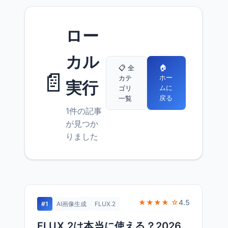
ロー
カル
🏠
📋 全
📄
ホー
カテ
実行
ムに
ゴリ
戻る
一覧
1件の記事
が見つか
りました
★★★★ ☆
4.5
#1
AI画像生成
FLUX.2
FLUX.2は本当に使える？2026