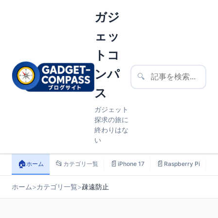
ガジ
ェッ
トコ
ンパ
🔍
ス
ガジェット
探求の旅に
終わりはな
い
🏠
📂
📄
📄

ホーム
カテゴリ一覧
iPhone 17
Raspberry Pi
ホーム
>
カテゴリ一覧
>
疎遠防止