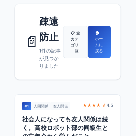
疎遠
🏠
📋 全
防止
📄
ホー
カテ
ムに
ゴリ
1件の記事
戻る
一覧
が見つか
りました
★★★★ ☆
4.5
#1
人間関係
友人関係
社会人になっても友人関係は続
く。高校ロボット部の同級生と