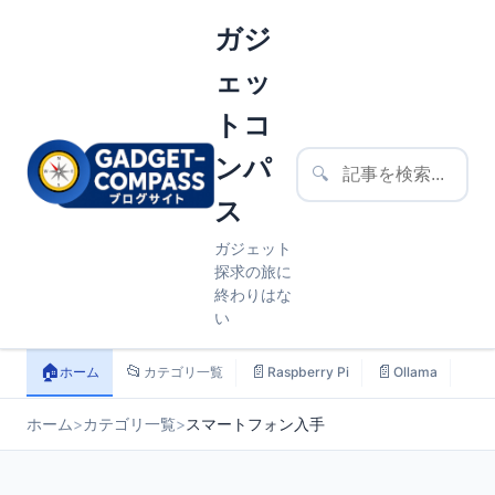
ガジ
ェッ
トコ
ンパ
🔍
ス
ガジェット
探求の旅に
終わりはな
い
🏠
📂
📄
📄
📄
ホーム
カテゴリ一覧
Raspberry Pi
Ollama
ス
ホーム
>
カテゴリ一覧
>
スマートフォン入手