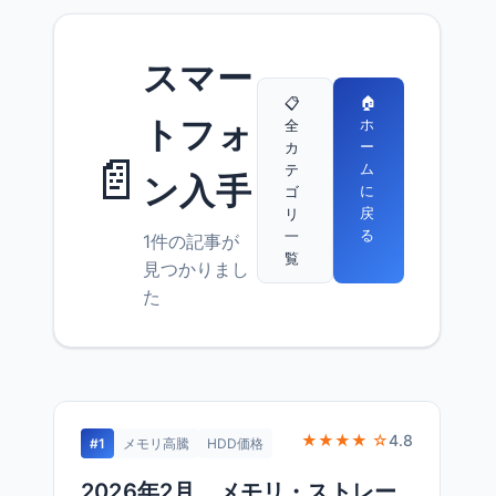
スマー
🏠
📋
トフォ
ホ
全
ー
カ
📄
ム
テ
ン入手
に
ゴ
戻
リ
る
一
1件の記事が
覧
見つかりまし
た
★★★★ ☆
4.8
#1
メモリ高騰
HDD価格
2026年2月、メモリ・ストレー