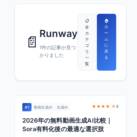
🏠
📋
ホ
全
Runway
ー
カ
📄
ム
テ
に
ゴ
1件の記事が見つ
戻
リ
かりました
る
一
覧
★★★★ ☆
4
#1
動画生成AI
生成AI
2026年の無料動画生成AI比較｜
Sora有料化後の最適な選択肢