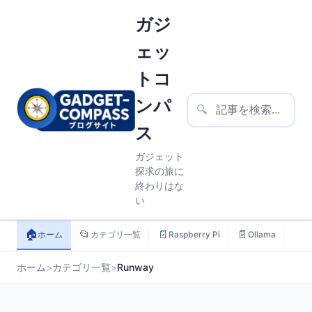
ガジ
ェッ
トコ
ンパ
🔍
ス
ガジェット
探求の旅に
終わりはな
い
🏠
📂
📄
📄
📄
ホーム
カテゴリ一覧
Raspberry Pi
Ollama
ス
ホーム
>
カテゴリ一覧
>
Runway