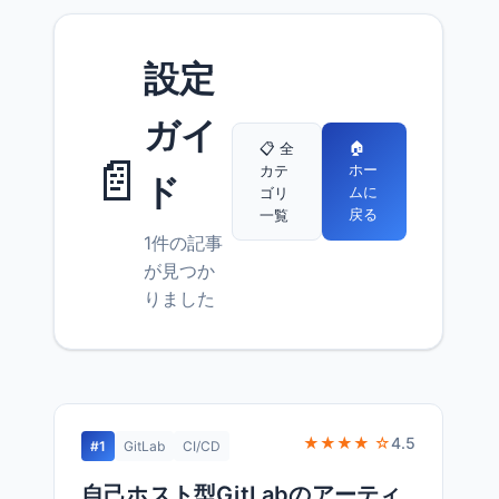
設定
ガイ
🏠
📋 全
📄
ホー
カテ
ド
ムに
ゴリ
戻る
一覧
1件の記事
が見つか
りました
★★★★ ☆
4.5
#1
GitLab
CI/CD
自己ホスト型GitLabのアーティ