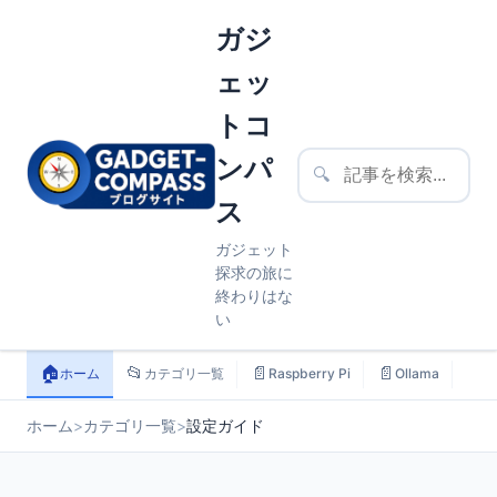
ガジ
ェッ
トコ
ンパ
🔍
ス
ガジェット
探求の旅に
終わりはな
い
🏠
📂
📄
📄
📄
ホーム
カテゴリ一覧
Raspberry Pi
Ollama
ス
ホーム
>
カテゴリ一覧
>
設定ガイド