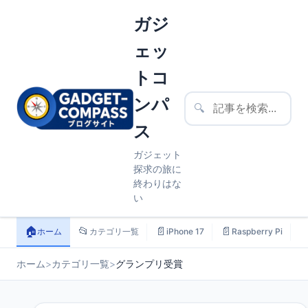
ガジ
ェッ
トコ
ンパ
🔍
ス
ガジェット
探求の旅に
終わりはな
い
🏠
📂
📄
📄

ホーム
カテゴリ一覧
iPhone 17
Raspberry Pi
ホーム
>
カテゴリ一覧
>
グランプリ受賞