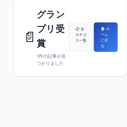
グラン
プリ受
🏠 ホ
📋 全
📄
ーム
カテゴ
に戻
賞
リ一覧
る
1件の記事が見
つかりました