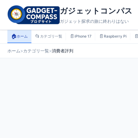
ガジェットコンパス
ガジェット探求の旅に終わりはない
🏠
📂
📄
📄

ホーム
カテゴリ一覧
iPhone 17
Raspberry Pi
ホーム
>
カテゴリ一覧
>
消費者評判