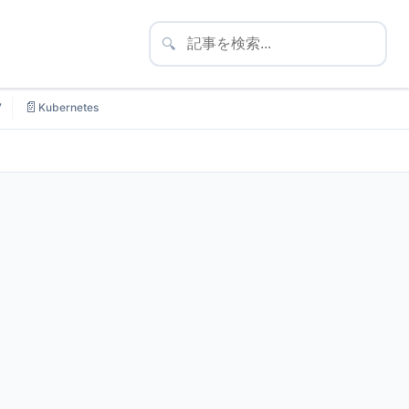
🔍
📄
7
Kubernetes