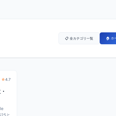
🏠 
📋 全カテゴリ一覧
 ☆
4.7
数・
le
 S25と