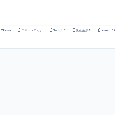

📄
📄
📄
📄
Ollama
スマートロック
Switch 2
動画生成AI
Xiaomi 1