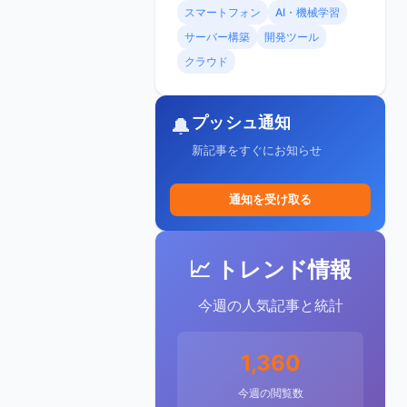
スマートフォン
AI・機械学習
サーバー構築
開発ツール
クラウド
プッシュ通知
🔔
新記事をすぐにお知らせ
通知を受け取る
📈 トレンド情報
今週の人気記事と統計
1,360
今週の閲覧数