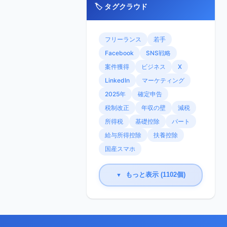
🏷️ タグクラウド
フリーランス
若手
Facebook
SNS戦略
案件獲得
ビジネス
X
LinkedIn
マーケティング
2025年
確定申告
税制改正
年収の壁
減税
所得税
基礎控除
パート
給与所得控除
扶養控除
国産スマホ
もっと表示 (1102個)
▼