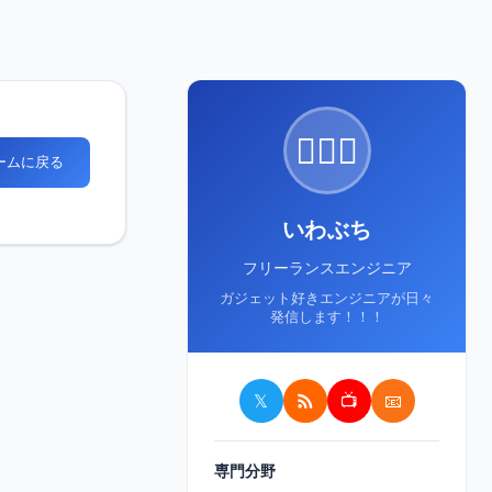
🙋🏻‍♂️
ホームに戻る
いわぶち
フリーランスエンジニア
ガジェット好きエンジニアが日々
発信します！！！
𝕏
📺
📧
専門分野