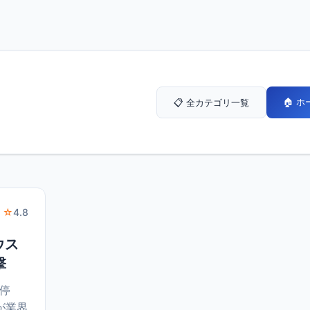
🏠 
📋 全カテゴリ一覧
 ☆
4.8
ウス
撃
停
が業界