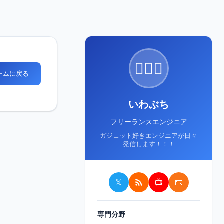
🙋🏻‍♂️
ホームに戻る
いわぶち
フリーランスエンジニア
ガジェット好きエンジニアが日々
発信します！！！
𝕏
📺
📧
専門分野