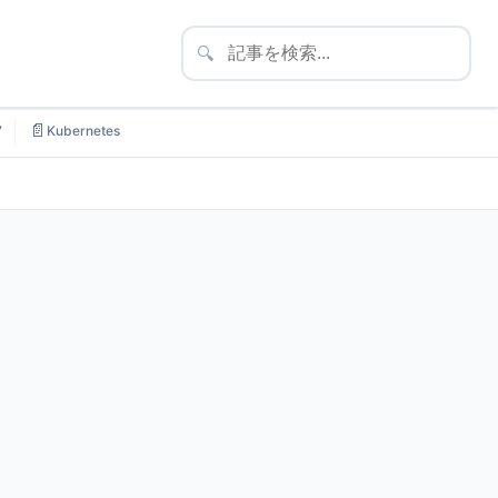
🔍
📄
7
Kubernetes