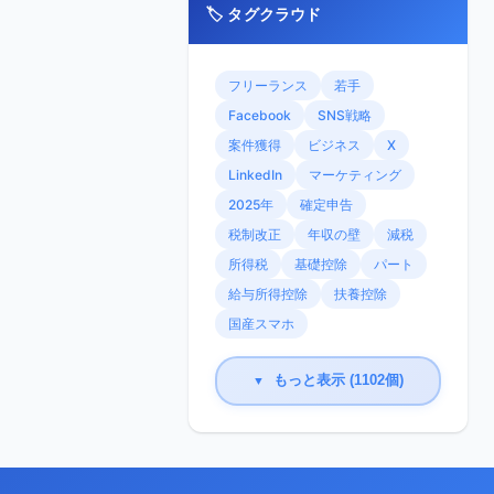
🏷️ タグクラウド
フリーランス
若手
Facebook
SNS戦略
案件獲得
ビジネス
X
LinkedIn
マーケティング
2025年
確定申告
税制改正
年収の壁
減税
所得税
基礎控除
パート
給与所得控除
扶養控除
国産スマホ
もっと表示 (1102個)
▼