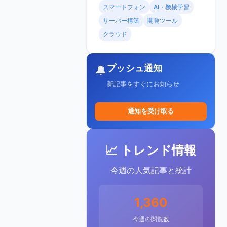
スマートフォン
AI・機械学習
サーバー構築
開発ツール
クラウド
プッシュ通知
🔔
新記事をすぐにお知らせ
通知を受け取る
📈 トレンド情報
今週の人気記事と統計
1,360
今週の閲覧数