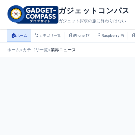
ガジェットコンパス
ガジェット探求の旅に終わりはない
🏠
📂
📄
📄

ホーム
カテゴリ一覧
iPhone 17
Raspberry Pi
ホーム
>
カテゴリ一覧
>
業界ニュース