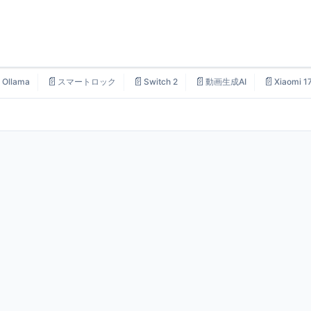

📄
📄
📄
📄
Ollama
スマートロック
Switch 2
動画生成AI
Xiaomi 1