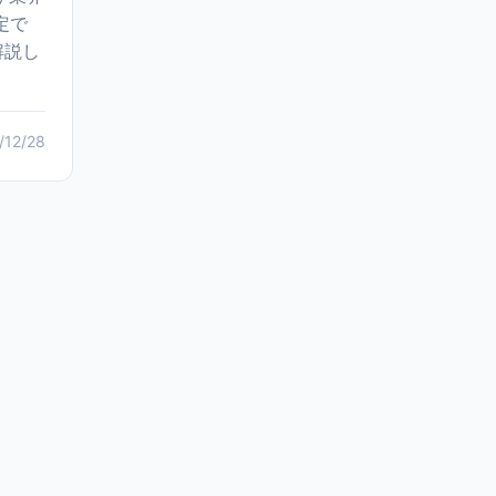
定で
解説し
/12/28