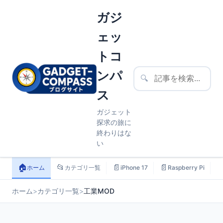
ガジ
ェッ
トコ
ンパ
🔍
ス
ガジェット
探求の旅に
終わりはな
い
🏠
📂
📄
📄

ホーム
カテゴリ一覧
iPhone 17
Raspberry Pi
ホーム
>
カテゴリ一覧
>
工業MOD