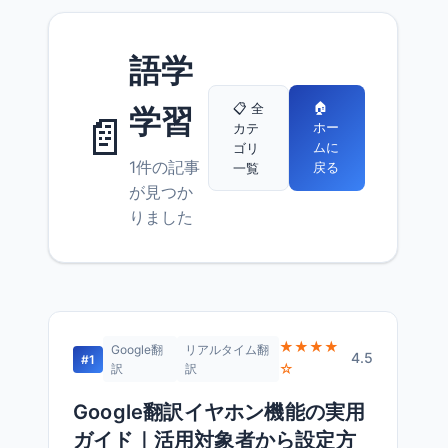
語学
🏠
📋 全
学習
📄
ホー
カテ
ムに
ゴリ
1件の記事
戻る
一覧
が見つか
りました
★★★★
Google翻
リアルタイム翻
4.5
#1
☆
訳
訳
Google翻訳イヤホン機能の実用
ガイド｜活用対象者から設定方