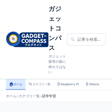
ガジ
ェッ
トコ
ンパ
🔍
ス
ガジェット
探求の旅に
終わりはな
い
🏠
📂
📄
📄
📄
ホーム
カテゴリ一覧
Raspberry Pi
Ollama
ス
ホーム
>
カテゴリ一覧
>
語学学習