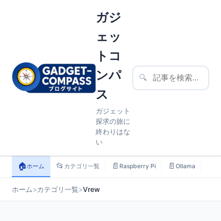
ガジ
ェッ
トコ
ンパ
🔍
ス
ガジェット
探求の旅に
終わりはな
い
🏠
📂
📄
📄
📄
ホーム
カテゴリ一覧
Raspberry Pi
Ollama
ス
ホーム
>
カテゴリ一覧
>
Vrew