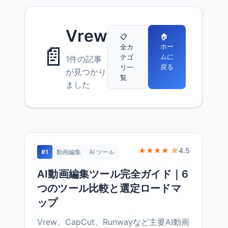
Vrew
🏠
📋
📄
ホー
全カ
ムに
テゴ
1件の記事
戻る
リ一
が見つかり
覧
ました
★★★★ ☆
4.5
#1
動画編集
AI ツール
AI動画編集ツール完全ガイド｜6
つのツール比較と選定ロードマ
ップ
Vrew、CapCut、Runwayなど主要AI動画