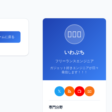
🙋🏻‍♂️
ホームに戻る
いわぶち
フリーランスエンジニア
ガジェット好きエンジニアが日々
発信します！！！
𝕏
📺
📧
専門分野