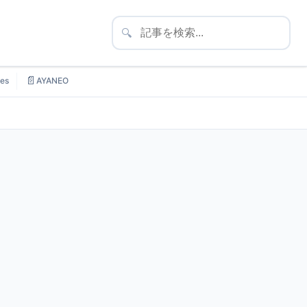
🔍
📄
es
AYANEO