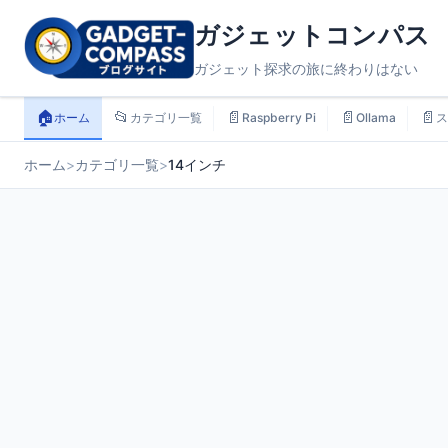
ガジェットコンパス
ガジェット探求の旅に終わりはない
🏠
📂
📄
📄
📄
ホーム
カテゴリ一覧
Raspberry Pi
Ollama
ス
ホーム
>
カテゴリ一覧
>
14インチ