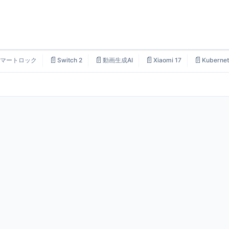
📄
📄
📄
📄
マートロック
Switch 2
動画生成AI
Xiaomi 17
Kubernet