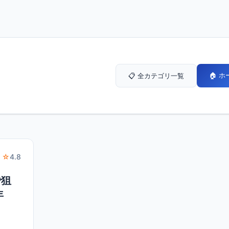
🏠 
📋 全カテゴリ一覧
 ☆
4.8
で狙
年