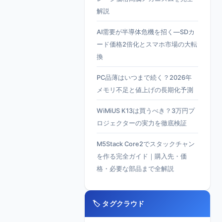
解説
AI需要が半導体危機を招く—SDカ
ード価格2倍化とスマホ市場の大転
換
PC品薄はいつまで続く？2026年
メモリ不足と値上げの長期化予測
WiMiUS K13は買うべき？3万円プ
ロジェクターの実力を徹底検証
M5Stack Core2でスタックチャン
を作る完全ガイド｜購入先・価
格・必要な部品まで全解説
🏷️ タグクラウド