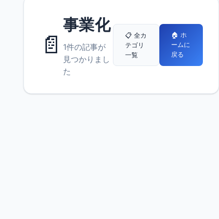
事業化
📄
🏠 ホ
📋 全カ
ームに
テゴリ
1件の記事が
戻る
一覧
見つかりまし
た