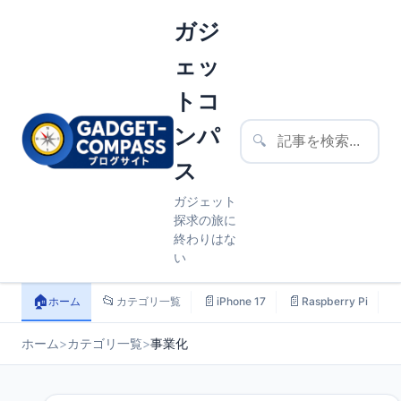
ガジ
ェッ
トコ
ンパ
🔍
ス
ガジェット
探求の旅に
終わりはな
い
🏠
📂
📄
📄

ホーム
カテゴリ一覧
iPhone 17
Raspberry Pi
ホーム
>
カテゴリ一覧
>
事業化