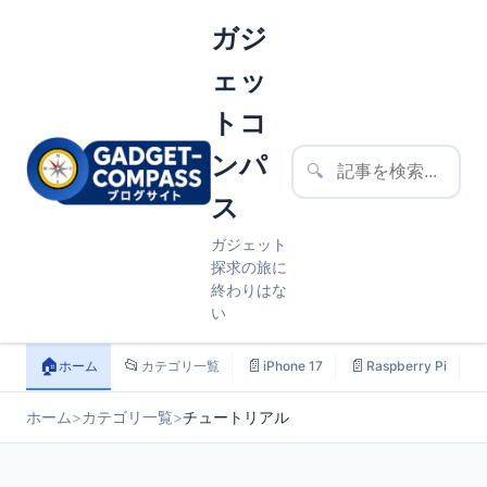
ガジ
ェッ
トコ
ンパ
🔍
ス
ガジェット
探求の旅に
終わりはな
い
🏠
📂
📄
📄

ホーム
カテゴリ一覧
iPhone 17
Raspberry Pi
ホーム
>
カテゴリ一覧
>
チュートリアル