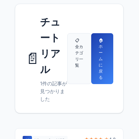
チュ
ート
🏠
📋
ホ
全カ
リア
📄
ー
テゴ
ム
リ一
に
覧
ル
戻
る
1件の記事が
見つかりま
した