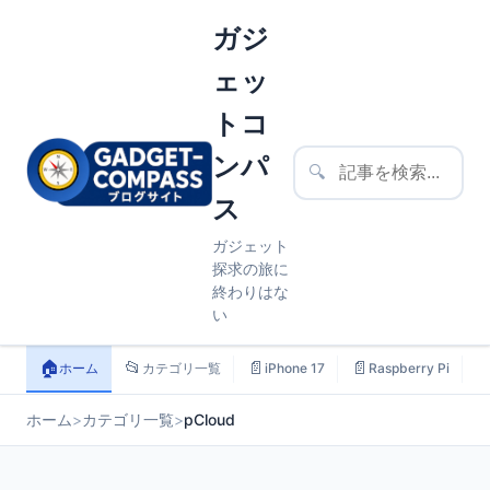
ガジ
ェッ
トコ
ンパ
🔍
ス
ガジェット
探求の旅に
終わりはな
い
🏠
📂
📄
📄

ホーム
カテゴリ一覧
iPhone 17
Raspberry Pi
ホーム
>
カテゴリ一覧
>
pCloud