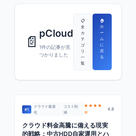
🏠
📋
ホ
全
pCloud
ー
カ
📄
ム
テ
に
ゴ
1件の記事が見
戻
リ
つかりました
る
一
覧
★★★★
クラウド最適
コスト削
4.8
#1
☆
化
減
クラウド料金高騰に備える現実
的戦略：中古HDD自家運用とハ