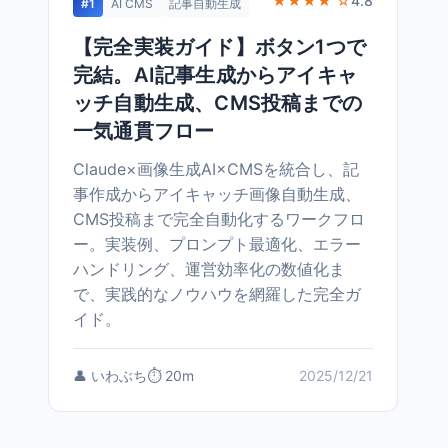
★★★★ ☆
4.8
#1
AI CMS
記事自動生成
【完全実装ガイド】ボタン1つで
完結。AI記事生成からアイキャ
ッチ自動生成、CMS投稿までの
一気通貫フロー
Claude×画像生成AI×CMSを統合し、記
事作成からアイキャッチ画像自動生成、
CMS投稿まで完全自動化するワークフロ
ー。実装例、プロンプト最適化、エラー
ハンドリング、運営効率化の数値化ま
で、実践的なノウハウを網羅した完全ガ
イド。
👤 いわぶち
⏱️ 20m
2025/12/21