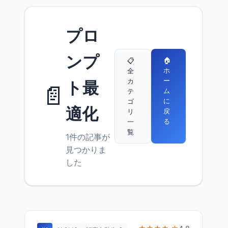
プロ
ンプ
🏠
📋
ホ
全
ー
カ
ト最
📄
ム
テ
に
ゴ
適化
戻
リ
る
一
覧
1件の記事が
見つかりま
した