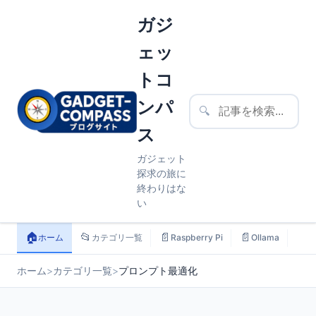
ガジ
ェッ
トコ
ンパ
🔍
ス
ガジェット
探求の旅に
終わりはな
い
🏠
📂
📄
📄
📄
ホーム
カテゴリ一覧
Raspberry Pi
Ollama
ス
ホーム
>
カテゴリ一覧
>
プロンプト最適化