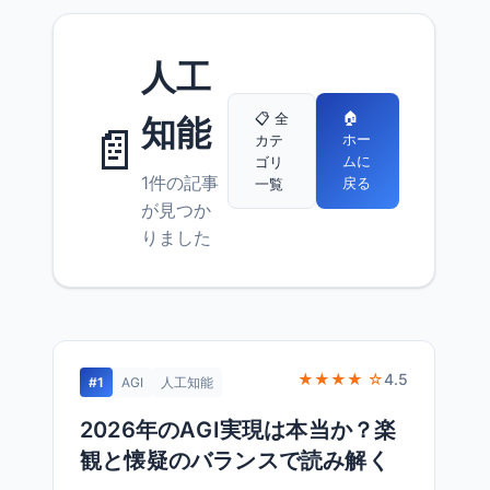
人工
🏠
📋 全
知能
📄
ホー
カテ
ムに
ゴリ
1件の記事
戻る
一覧
が見つか
りました
★★★★ ☆
4.5
#1
AGI
人工知能
2026年のAGI実現は本当か？楽
観と懐疑のバランスで読み解く