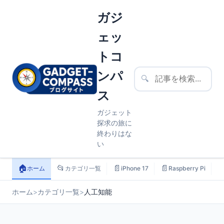
ガジ
ェッ
トコ
ンパ
🔍
ス
ガジェット
探求の旅に
終わりはな
い
🏠
📂
📄
📄

ホーム
カテゴリ一覧
iPhone 17
Raspberry Pi
ホーム
>
カテゴリ一覧
>
人工知能