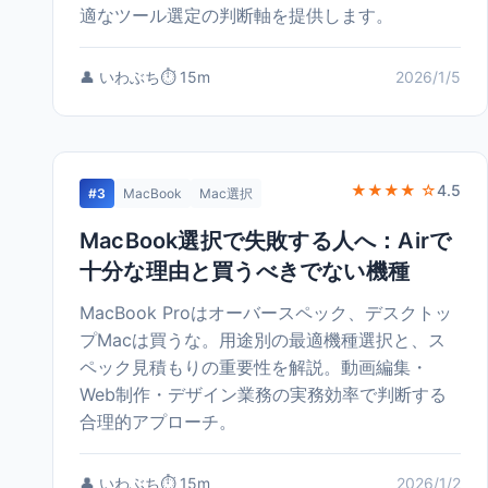
適なツール選定の判断軸を提供します。
👤 いわぶち
⏱️ 15m
2026/1/5
★★★★ ☆
4.5
#3
MacBook
Mac選択
MacBook選択で失敗する人へ：Airで
十分な理由と買うべきでない機種
MacBook Proはオーバースペック、デスクトッ
プMacは買うな。用途別の最適機種選択と、ス
ペック見積もりの重要性を解説。動画編集・
Web制作・デザイン業務の実務効率で判断する
合理的アプローチ。
👤 いわぶち
⏱️ 15m
2026/1/2