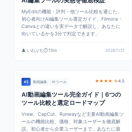
AI編集ツールの実態を徹底検証
MyEditの機能・評判・他ツール比較を通じた、
初心者向けAI編集ツール選定ガイド。Filmora・
Canvaとの違いを実データで解説し、あなたに
向いているかを3分で判定できます。
👤 いわぶち
⏱️ 15m
2026/1/21
★★★★ ☆
4.5
#2
動画編集
AI ツール
AI動画編集ツール完全ガイド｜6つの
ツール比較と選定ロードマップ
Vrew、CapCut、Runwayなど主要AI動画編集ツ
ールの機能比較、価格、対象ユーザーを徹底解
説。初心者から企業ユーザーまで、あなたに最