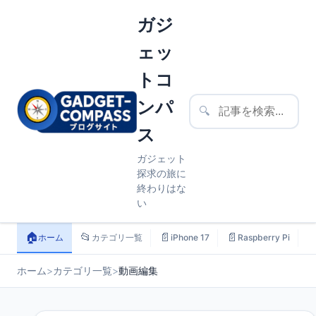
ガジ
ェッ
トコ
ンパ
🔍
ス
ガジェット
探求の旅に
終わりはな
い
🏠
📂
📄
📄

ホーム
カテゴリ一覧
iPhone 17
Raspberry Pi
ホーム
>
カテゴリ一覧
>
動画編集