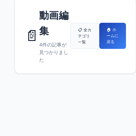
動画編
集
📄
🏠 ホ
📋 全カ
ームに
テゴリ
戻る
一覧
4件の記事が
見つかりまし
た