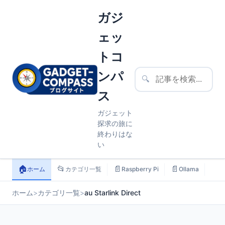
ガジ
ェッ
トコ
ンパ
🔍
ス
ガジェット
探求の旅に
終わりはな
い
🏠
📂
📄
📄
📄
ホーム
カテゴリ一覧
Raspberry Pi
Ollama
ス
ホーム
>
カテゴリ一覧
>
au Starlink Direct