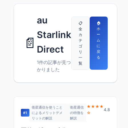
au
🏠
📋
ホ
全
Starlink
ー
カ
📄
ム
テ
に
ゴ
Direct
戻
リ
る
一
1件の記事が見つ
覧
かりました
★★★★
衛星通信を使うこと
衛星通信
4.8
☆
#1
によるメリットデメ
の特徴を
リットの解説
解説