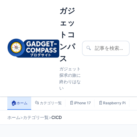
ガジ
ェッ
トコ
ンパ
🔍
ス
ガジェット
探求の旅に
終わりはな
い
🏠
📂
📄
📄

ホーム
カテゴリ一覧
iPhone 17
Raspberry Pi
ホーム
>
カテゴリ一覧
>
CICD