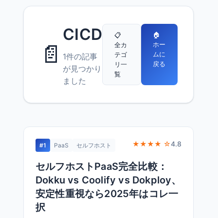
CICD
🏠
📋
📄
ホー
全カ
ムに
テゴ
1件の記事
戻る
リ一
が見つかり
覧
ました
★★★★ ☆
4.8
#1
PaaS
セルフホスト
セルフホストPaaS完全比較：
Dokku vs Coolify vs Dokploy、
安定性重視なら2025年はコレ一
択