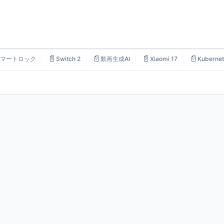
📄
📄
📄
📄
マートロック
Switch 2
動画生成AI
Xiaomi 17
Kubernet