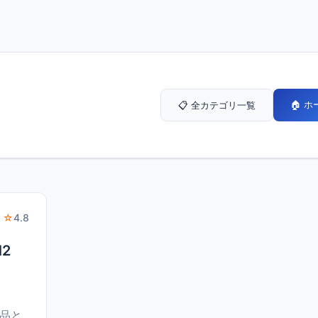
🏠 
📋 全カテゴリ一覧
 ☆
4.8
2
新品と