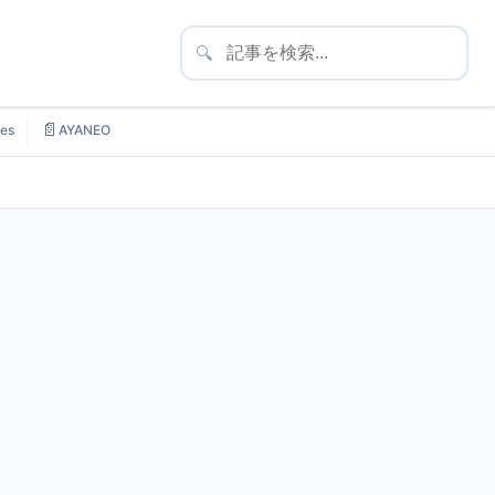
🔍
📄
es
AYANEO