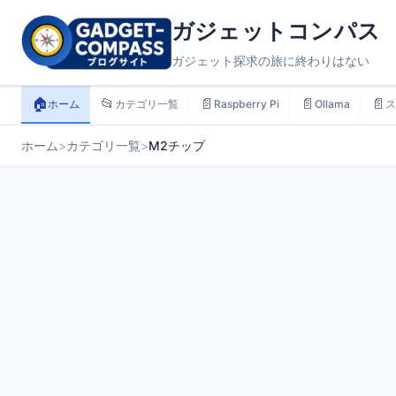
ガジェットコンパス
ガジェット探求の旅に終わりはない
🏠
📂
📄
📄
📄
ホーム
カテゴリ一覧
Raspberry Pi
Ollama
ス
ホーム
>
カテゴリ一覧
>
M2チップ