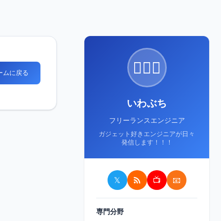
🙋🏻‍♂️
ホームに戻る
いわぶち
フリーランスエンジニア
ガジェット好きエンジニアが日々
発信します！！！
𝕏
📺
📧
専門分野