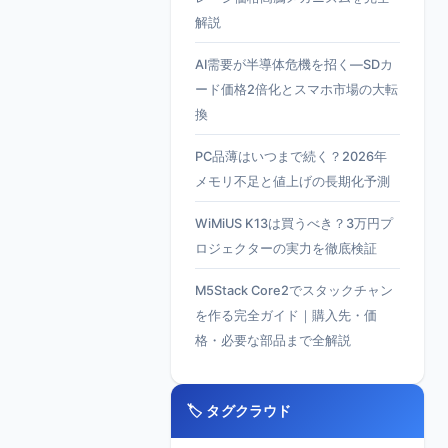
解説
AI需要が半導体危機を招く—SDカ
ード価格2倍化とスマホ市場の大転
換
PC品薄はいつまで続く？2026年
メモリ不足と値上げの長期化予測
WiMiUS K13は買うべき？3万円プ
ロジェクターの実力を徹底検証
M5Stack Core2でスタックチャン
を作る完全ガイド｜購入先・価
格・必要な部品まで全解説
🏷️ タグクラウド