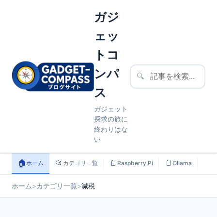
ガジ
ェッ
トコ
ンパ
🔍
ス
ガジェット
探求の旅に
終わりはな
い
🏠
📂
📄
📄
📄
ホーム
カテゴリ一覧
Raspberry Pi
Ollama
ス
ホーム
>
カテゴリ一覧
>
減税