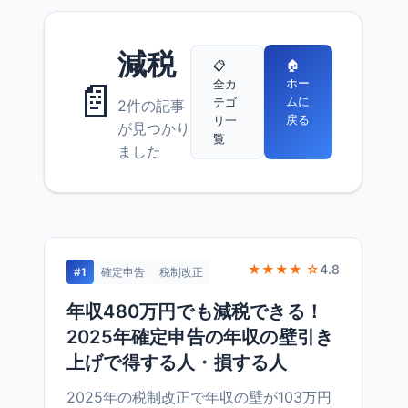
減税
🏠
📋
📄
ホー
全カ
ムに
テゴ
2件の記事
戻る
リ一
が見つかり
覧
ました
★★★★ ☆
4.8
#1
確定申告
税制改正
年収480万円でも減税できる！
2025年確定申告の年収の壁引き
上げで得する人・損する人
2025年の税制改正で年収の壁が103万円