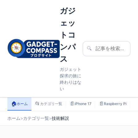
ガジ
ェッ
トコ
ンパ
🔍
ス
ガジェット
探求の旅に
終わりはな
い
🏠
📂
📄
📄

ホーム
カテゴリ一覧
iPhone 17
Raspberry Pi
ホーム
>
カテゴリ一覧
>
技術解説