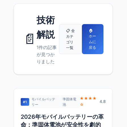
技術
🏠
📋 全
解説
📄
ホー
カテ
ムに
ゴリ
1件の記事
戻る
一覧
が見つか
りました
★★★★
モバイルバッテ
準固体電
4.8
#1
☆
リー
池
2026年モバイルバッテリーの革
命：準固体電池が安全性を劇的