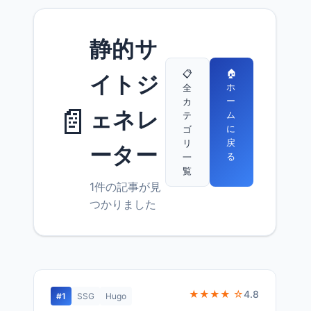
静的サ
🏠
📋
イトジ
ホ
全
ー
カ
📄
ェネレ
ム
テ
に
ゴ
戻
リ
ーター
る
一
覧
1件の記事が見
つかりました
★★★★ ☆
4.8
#1
SSG
Hugo