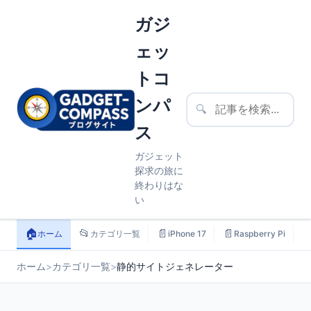
ガジ
ェッ
トコ
ンパ
🔍
ス
ガジェット
探求の旅に
終わりはな
い
🏠
📂
📄
📄

ホーム
カテゴリ一覧
iPhone 17
Raspberry Pi
ホーム
>
カテゴリ一覧
>
静的サイトジェネレーター