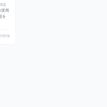
ctと
の実用
題を
/12/16