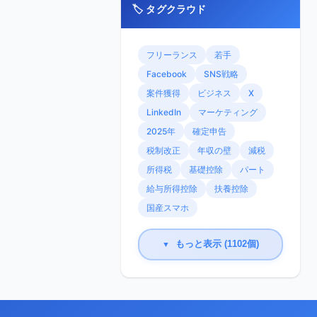
🏷️ タグクラウド
フリーランス
若手
Facebook
SNS戦略
案件獲得
ビジネス
X
LinkedIn
マーケティング
2025年
確定申告
税制改正
年収の壁
減税
所得税
基礎控除
パート
給与所得控除
扶養控除
国産スマホ
もっと表示 (1102個)
▼