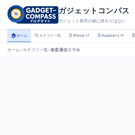
ガジェットコンパス
ガジェット探求の旅に終わりはない
🏠
📂
📄
📄

ホーム
カテゴリ一覧
iPhone 17
Raspberry Pi
ホーム
>
カテゴリ一覧
>
衛星通信スマホ