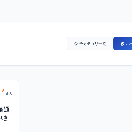
🏠 
📋 全カテゴリ一覧
★★
4.8
星通
べき