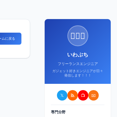
🙋🏻‍♂️
ホームに戻る
いわぶち
フリーランスエンジニア
ガジェット好きエンジニアが日々
発信します！！！
𝕏
📺
📧
専門分野