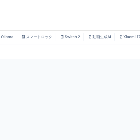

📄
📄
📄
📄
Ollama
スマートロック
Switch 2
動画生成AI
Xiaomi 1