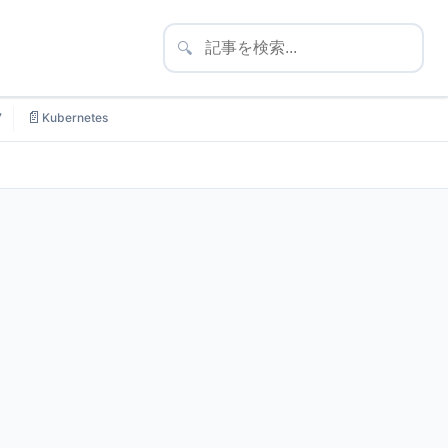
🔍
📄
7
Kubernetes