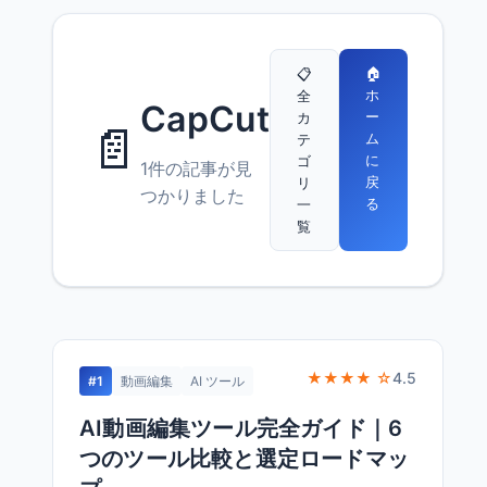
🏠
📋
ホ
全
CapCut
ー
カ
📄
ム
テ
に
ゴ
1件の記事が見
戻
リ
つかりました
る
一
覧
★★★★ ☆
4.5
#1
動画編集
AI ツール
AI動画編集ツール完全ガイド｜6
つのツール比較と選定ロードマッ