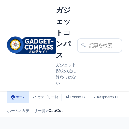
ガジ
ェッ
トコ
ンパ
🔍
ス
ガジェット
探求の旅に
終わりはな
い
🏠
📂
📄
📄

ホーム
カテゴリ一覧
iPhone 17
Raspberry Pi
ホーム
>
カテゴリ一覧
>
CapCut